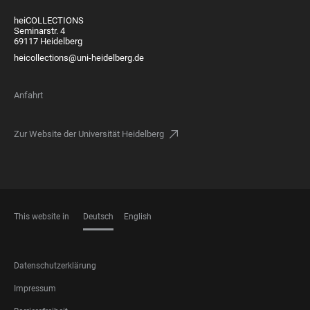
heiCOLLECTIONS
Seminarstr. 4
69117 Heidelberg
heicollections@uni-heidelberg.de
Anfahrt
Zur Website der Universität Heidelberg
This website in
Deutsch
English
SPRACHEN
FOOTER
Datenschutzerklärung
LEGAL
Impressum