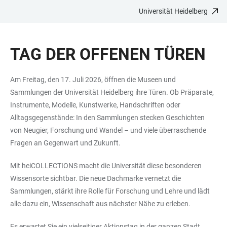
Universität Heidelberg
ZUM
HAUPTNAVIGATION
WEBSEITENSUCHE
LINKS
HAUPTINHALT
ÖFFNEN
ÖFFNEN
ZUR
TAG DER OFFENEN TÜREN
BARRIEREFREIHEIT
Am Freitag, den 17. Juli 2026, öffnen die Museen und
Sammlungen der Universität Heidelberg ihre Türen. Ob Präparate,
Instrumente, Modelle, Kunstwerke, Handschriften oder
Alltagsgegenstände: In den Sammlungen stecken Geschichten
von Neugier, Forschung und Wandel – und viele überraschende
Fragen an Gegenwart und Zukunft.
Mit heiCOLLECTIONS macht die Universität diese besonderen
Wissensorte sichtbar. Die neue Dachmarke vernetzt die
Sammlungen, stärkt ihre Rolle für Forschung und Lehre und lädt
alle dazu ein, Wissenschaft aus nächster Nähe zu erleben.
Es erwartet Sie ein vielseitiger Aktionstag in der ganzen Stadt.