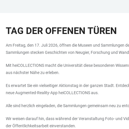
ZUM
HAUPTNAVIGATION
WEBSEITENSUCHE
LINKS
HAUPTINHALT
ÖFFNEN
ÖFFNEN
ZUR
TAG DER OFFENEN TÜREN
BARRIEREFREIHEIT
Am Freitag, den 17. Juli 2026, öffnen die Museen und Sammlungen der
Sammlungen stecken Geschichten von Neugier, Forschung und Wande
Mit heiCOLLECTIONS macht die Universität diese besonderen Wissensor
aus nächster Nähe zu erleben.
Es erwartet Sie ein vielseitiger Aktionstag in der ganzen Stadt. Entd
neue Augmented-Reality-App heiCOLLECTIONS aus.
Alle sind herzlich eingeladen, die Sammlungen gemeinsam neu zu ent
Wir weisen darauf hin, dass während der Veranstaltung Foto- und Vide
der Öffentlichkeitsarbeit einverstanden.