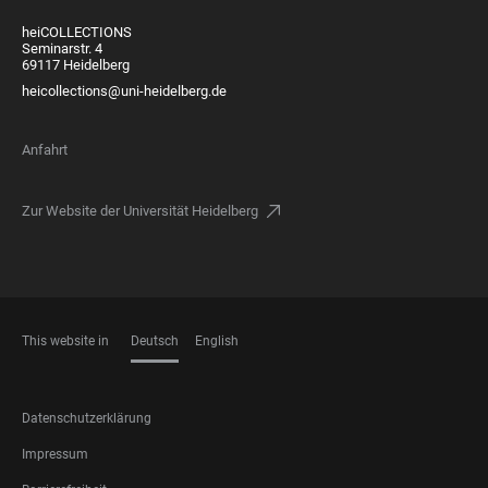
heiCOLLECTIONS
Seminarstr. 4
69117 Heidelberg
heicollections@uni-heidelberg.de
Anfahrt
Zur Website der Universität Heidelberg
This website in
Deutsch
English
SPRACHEN
FOOTER
Datenschutzerklärung
LEGAL
Impressum