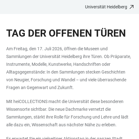
Universität Heidelberg
ZUM
HAUPTNAVIGATION
WEBSEITENSUCHE
LINKS
HAUPTINHALT
ÖFFNEN
ÖFFNEN
ZUR
TAG DER OFFENEN TÜREN
BARRIEREFREIHEIT
Am Freitag, den 17. Juli 2026, öffnen die Museen und
Sammlungen der Universität Heidelberg ihre Türen. Ob Präparate,
Instrumente, Modelle, Kunstwerke, Handschriften oder
Alltagsgegenstände: In den Sammlungen stecken Geschichten
von Neugier, Forschung und Wandel – und viele überraschende
Fragen an Gegenwart und Zukunft.
Mit heiCOLLECTIONS macht die Universität diese besonderen
Wissensorte sichtbar. Die neue Dachmarke vernetzt die
Sammlungen, stärkt ihre Rolle für Forschung und Lehre und lädt
alle dazu ein, Wissenschaft aus nächster Nähe zu erleben.
Es erwartet Sie ein vielseitiger Aktionstag in der ganzen Stadt.