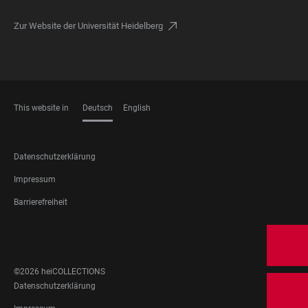
Zur Website der Universität Heidelberg
This website in
Deutsch
English
SPRACHEN
FOOTER
Datenschutzerklärung
LEGAL
Impressum
Barrierefreiheit
FOOTER
SOCIAL
MEDIA
©2026 heiCOLLECTIONS
FOOTER
Datenschutzerklärung
LEGAL