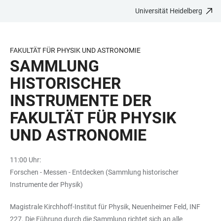
Universität Heidelberg
ZUM
HAUPTNAVIGATION
WEBSEITENSUCHE
LINKS
HAUPTINHALT
ÖFFNEN
ÖFFNEN
ZUR
BARRIEREFREIHEIT
FAKULTÄT FÜR PHYSIK UND ASTRONOMIE
SAMMLUNG
HISTORISCHER
INSTRUMENTE DER
FAKULTÄT FÜR PHYSIK
UND ASTRONOMIE
11:00 Uhr:
Forschen - Messen - Entdecken (Sammlung historischer
Instrumente der Physik)
Magistrale Kirchhoff-Institut für Physik, Neuenheimer Feld, INF
227. Die Führung durch die Sammlung richtet sich an alle