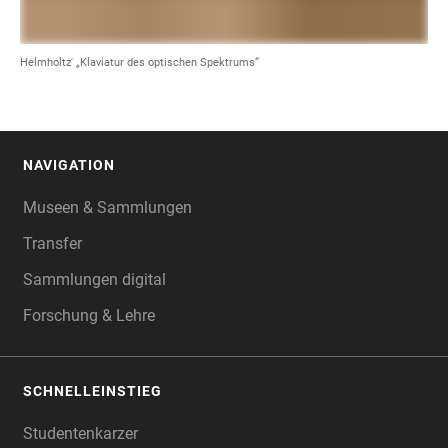
Helmholtz' „Klaviatur des optischen Spektrums“
NAVIGATION
FOOTER
Museen & Sammlungen
Transfer
Sammlungen digital
Forschung & Lehre
SCHNELLEINSTIEG
Studentenkarzer